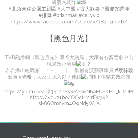
國慶75周年
#北角東岸公園主題區
#大中國
#皆大歡喜
#國慶75周年
#排舞
#brianmak
#callyyip
https://www.facebook.com/share/v/1BzTzrrv4b/
【黑色月光】
TVB熱播劇《黑色月光》即將大結局，大家有冇留意劇中出
現過既小演員
？
岩岩播出咗既第二十一、二十二集都有演藝班學員
#蔡梓羲
出演
#光希
，大家click入以下連結
睇下佢精彩既演技
https://youtu.be/p234tZnPVwA?si=NbaMJEKHq_kUaJPh
https://youtu.be/OOcHMrrFw74?
si=86Omhvm4O9Nd5W_A