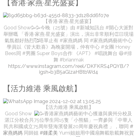
【香港·家燕·星光盛宴】
【香港·家燕·星光盛宴】
Good Show🥳🥳今晚（25號）由 #新城知訊台 #開心大派對
舉辦嘅 「香港·家燕·星光盛宴」演出，演出非常順利👏🏻現場
氣氛都好熱烈🥰唔單止有 #家燕媽媽 同 #家燕媽媽藝術中心
學員以《皆大歡喜》為晚宴開場，仲有中心 #女團 Honey
Bees同 #男團 Super Boys合作 《APT》 #唱跳舞台 😆#排
舞 #brianmak
https://www.instagram.com/reel/DKFKRS4PQYB/?
igsh=b3B5aGlzaHBtbWd4
【活力維港 乘風啟航】
【活力維港 乘風啟航】
Good Show
香港家燕媽媽藝術中心獲邀與廣州分校及
湛江分校合共75位學生同15隻「小熊貓」一齊參與「中華人
民共和國成立75周年曁海濱發展20周年慶祝典禮 」，聯同
#
家燕媽媽
同師姐
#鍾柔美
Yumi姐姐用中國扇舞載歌載舞祝賀