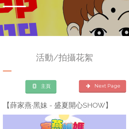
活動/拍攝花絮
Next Page
主頁
【薛家燕·黑妹 - 盛夏開心SHOW】