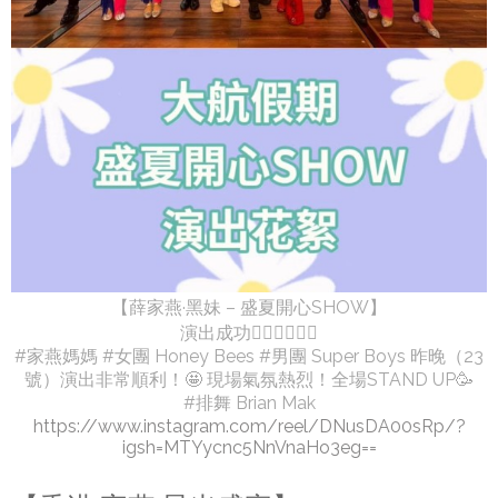
【薛家燕·黑妹 – 盛夏開心SHOW】
演出成功👍🏻👏🏻👏🏻
#家燕媽媽 #女團 Honey Bees #男團 Super Boys 昨晚（23
號）演出非常順利！🤩 現場氣氛熱烈！全場STAND UP🥳
#排舞 Brian Mak
https://www.instagram.com/reel/DNusDA00sRp/?
igsh=MTYycnc5NnVnaHo3eg==