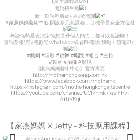
【夏季課程2026】
開始招生喇
新一期課程將於5月2號開課
#家燕媽媽藝術中心
開設多元化課程，目標學員有全方位發
展
無論係熱愛表演定係想提升個人能力，都可以報讀㗎！
查詢及報讀課程歡迎WhatsApp或者PM聯絡我哋！額滿即止
㗎
#戲劇
#唱歌
#跳舞
#唱跳
#組合
#主持
#舞台
#拍攝
#影視
《家燕媽媽藝術中心》官方專頁
http://motherhongkong.com.hk
https://www.facebook.com/motherhk
https://instagram.com/motherhongkongartscentre
https://youtube.com/channel/UChmmk331eIFHv-
A1f1VKnj
【家燕媽媽 X Jetty - 科技應用課程】