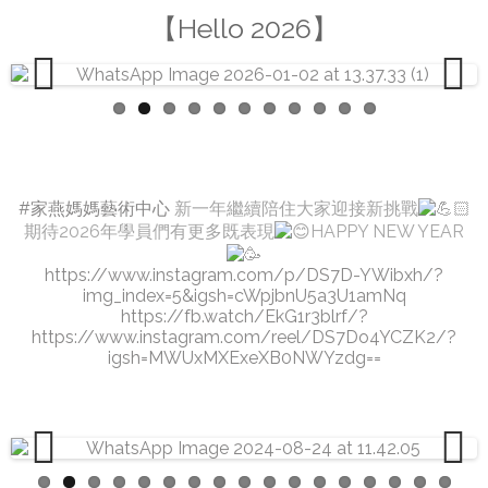
【Hello 2026】
Previous
Next
#家燕媽媽藝術中心
新一年繼續陪住大家迎接新挑戰
期待2026年學員們有更多既表現
HAPPY NEW YEAR
https://www.instagram.com/p/DS7D-YWibxh/?
img_index=5&igsh=cWpjbnU5a3U1amNq
https://fb.watch/EkG1r3blrf/?
https://www.instagram.com/reel/DS7Do4YCZK2/?
igsh=MWUxMXExeXB0NWYzdg==
Previous
Next