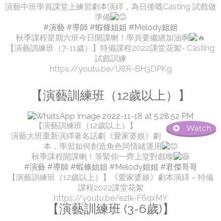
演藝中班學員課堂上練習劇本演繹，為日後嘅Casting 試戲做
準備
#演藝
#導師
#蝦條姐姐
#Melody姐姐
秋季課程星期六班今日開課喇！學員要繼續加油啊
【演藝訓練班（7-11歲）】特備課程2022課堂花絮- Casting
試戲訓練
https://youtu.be/U8R-BH3DPKg
【演藝訓練班（12歲以上）】
【演藝訓練班（12歲以上）】
Watch
演藝大班重新演繹著名話劇《愛家婆娘》劇
本，學習如何創造角色同情緒運用
秋季課程開課喇！等緊你一齊上堂對戲㗎
#演藝
#導師
#蝦條姐姐
#Melody姐姐
#君傑哥哥
【演藝訓練班（12歲以上）】《愛家婆娘》劇本演繹 – 特備
課程2022課堂花絮
https://youtu.be/ezlk-F6qxMY
【演藝訓練班 (3-6歲)】