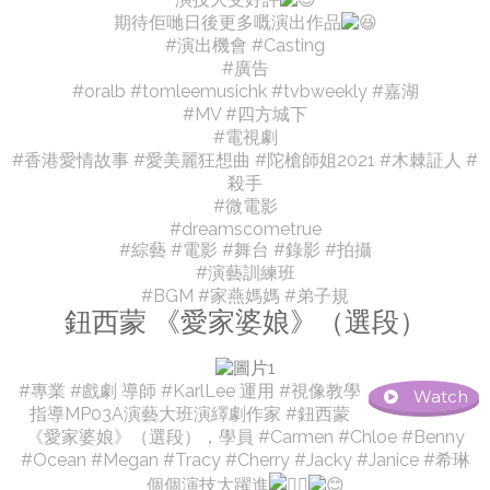
期待佢哋日後更多嘅演出作品
#演出機會 #Casting
#廣告
#oralb #tomleemusichk #tvbweekly #嘉湖
#MV #四方城下
#電視劇
#香港愛情故事 #愛美麗狂想曲 #陀槍師姐2021 #木棘証人 #
殺手
#微電影
#dreamscometrue
#綜藝 #電影 #舞台 #錄影 #拍攝
#演藝訓練班
#BGM #家燕媽媽 #弟子規
鈕西蒙 《愛家婆娘》（選段）
#專業 #戲劇 導師 #KarlLee 運用 #視像教學
Watch
指導MP03A演藝大班演繹劇作家 #鈕西蒙
《愛家婆娘》（選段），學員 #Carmen #Chloe #Benny
#Ocean #Megan #Tracy #Cherry #Jacky #Janice #希琳
個個演技大躍進