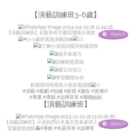
【演藝訓練班3-6歲】
【演藝訓練班】召集所有可愛活潑既小朋友
Watch
3-6歲班透過演藝訓練
了解小演員試鏡同拍攝流程
提升表達力
訓練創意思維
建立自信心
學習團體合作
歡迎唔同性格既小朋友報讀㗎
#演藝
#戲劇
#拍攝
#影視
#廣告
#宣傳片
#專業
#導師
#志嘩哥哥
#飛飛姐姐
【演藝訓練班】
【演藝訓練班】小演員們出名鬼主意多多🤣上
Watch
堂最鍾意搞怪👻
#導師
#冬菇哥哥
#志嘩哥