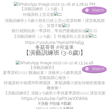
【演藝訓練班（3-6歲）】
Watch
特備課程上堂花絮
演藝訓練班3-6歲小朋友已經上完10堂課程喇！課堂氣氛開
心，笑聲不斷
聽日就開始新一季課程，學員們要繼續加油
【演藝訓練班（3-6歲）】特備課程上堂花絮
https://youtu.be/N9KaSNHqEjg
冬菇哥哥
#何遠東
【演藝訓練班 (3-6歲)】
【演藝訓練班】
Watch
夏季課程2022 圓滿結束！演藝班3-6歲學員課
堂氣氛開心愉快！
特備課程今個禮拜即將開課，要報讀嘅小朋友快啲把握最後
機會喇！
【演藝訓練班】演藝3-6歲班小學員夏季課程2022 課堂花絮
https://youtu.be/iaPXJwXXWAk
#演藝
#拍攝
#戲劇
MP01A MP01B
#導師