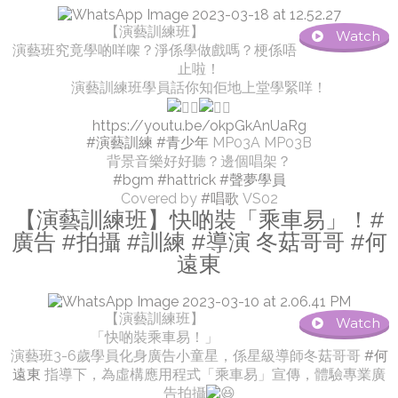
【演藝訓練班】
Watch
演藝班究竟學啲咩㗎？淨係學做戲嗎？梗係唔
止啦！
演藝訓練班學員話你知佢地上堂學緊咩！
https://youtu.be/okpGkAnUaRg
#演藝訓練
#青少年
MP03A MP03B
背景音樂好好聽？邊個唱架？
#bgm
#hattrick
#聲夢學員
Covered by
#唱歌
VS02
【演藝訓練班】快啲裝「乘車易」！#
廣告 #拍攝 #訓練 #導演 冬菇哥哥 #何
遠東
【演藝訓練班】
Watch
「快啲裝乘車易！」
演藝班3-6歲學員化身廣告小童星，係星級導師冬菇哥哥
#何
遠東
指導下，為虛構應用程式「乘車易」宣傳，體驗專業廣
告拍攝