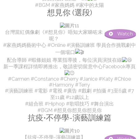
#BGM #家燕媽媽 #家中的太陽
想見你 (選段)
台灣當紅偶像劇《#想見你》唔知大家睇咗未
Watch
呢？
#家燕媽媽藝術中心 #Online #演藝訓練班 學員合作挑戰劇中
一個場口
配合導師 #蝦條姐姐 專業指導後，每位演員演技在線
新一季課程詳情即將推出，敬請密切留意中心Facebook專頁
#Carmen #Constance #Cherry #Janice #Katy #Chloe
#Harmony #Terry
#演藝訓練班 #電影 #電視 #廣告 #戲劇 #拍攝 #3至6歲 #7
至11歲 #12歲以上
#組合班 #Hiphop #歌唱技巧 #舞台演出
#BGM #想見你想見你想見你
抗疫•不停學-演藝訓練篇
【抗疫•不停學-演藝訓練篇】
Watch