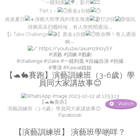
「一鏡到底
」影片
Part 1 –
黃金4分鐘
炎炎夏日
演藝大班學員約埋去海邊
打沙排
係玩
得興高采烈嘅時候，有人突然間遇溺……
【1 Take Challenge
】黃金4分鐘
救命啊！有人遇溺
啊～
https://youtu.be/axumzIn0ySY
#演藝
#訓練
#戲劇
#challenge
#1take
#一鏡到底
#自編自演
#拍攝
#導演
#Kawaii姐姐
【🐢🐇賽跑】演藝訓練班（3-6歲）學
員同大家講故事😊
【🐢🐇賽跑】
Watch
演藝訓練班（3-6歲）學員同大家講故事😊
Facebook
【演藝訓練班】 演藝班學啲咩？