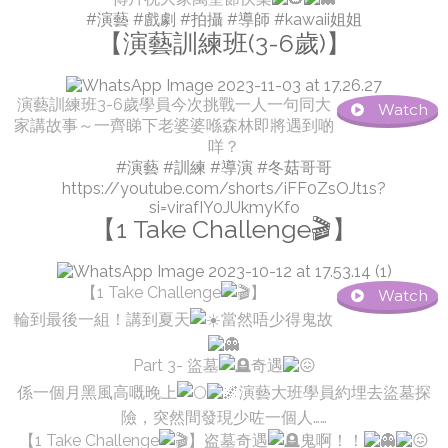
#演藝
#戲劇
#拍攝
#導師
#kawaii姐姐
【演藝訓練班(3-6歲)】
演藝訓練班3-6歲學員今次挑戰一人一句同大
Watch
家講故事～一齊睇下老婆婆喺森林即將遇到啲
咩？
#演藝
#訓練
#導演
#冬菇哥哥
https://youtube.com/shorts/iFF0ZsOJt1s?
si=virafIY0JUkmyKfo
【1 Take Challenge🎬】
【1 Take Challenge
】
Watch
輪到最後一組！講到夏天
當然唔少得鬼故
Part 3- 盜墓
奇遇
係一個月黑風高嘅晚上
演藝大班學員約埋去盜墓探
險，突然間發現少咗一個人……
【1 Take Challenge
】盗墓奇遇
鬼啊！！