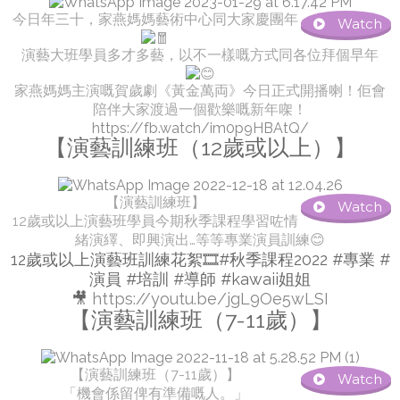
今日年三十，家燕媽媽藝術中心同大家慶團年
Watch
演藝大班學員多才多藝，以不一樣嘅方式同各位拜個早年
家燕媽媽主演嘅賀歲劇《黃金萬両》今日正式開播喇！佢會
陪伴大家渡過一個歡樂嘅新年㗎！
https://fb.watch/im0p9HBAtQ/
【演藝訓練班（12歲或以上）】
【演藝訓練班】
Watch
12歲或以上演藝班學員今期秋季課程學習咗情
緒演繹、即興演出…等等專業演員訓練😊
12歲或以上演藝班訓練花絮🎞️#秋季課程2022
#專業
#
演員
#培訓
#導師
#kawaii姐姐
🎥
https://youtu.be/jgL9Oe5wLSI
【演藝訓練班（7-11歲）】
【演藝訓練班（7-11歲）】
Watch
「機會係留俾有準備嘅人。」