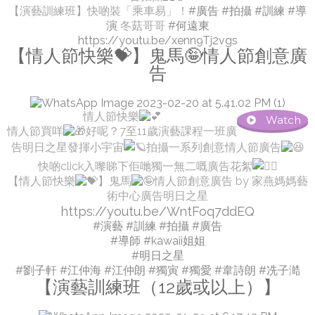
【演藝訓練班】快啲裝「乘車易」！
#廣告
#拍攝
#訓練
#導
演
冬菇哥哥
#何遠東
https://youtu.be/xenn9Tj2vgs
【情人節快樂💝】鬼馬🤪情人節創意廣
告
情人節快樂
Watch
情人節買咩
好呢？7至11歲演藝課程一班廣
告明日之星發揮小宇宙
拍攝一系列創意情人節廣告
快啲click入嚟睇下佢哋獨一無二嘅廣告花絮
【情人節快樂
】鬼馬
情人節創意廣告 by 家燕媽媽藝
術中心廣告明日之星
https://youtu.be/WntFoq7ddEQ
#演藝
#訓練
#拍攝
#廣告
#導師
#kawaii姐姐
#明日之星
#劉子軒
#江仲海
#江仲朗
#獨寅
#獨愛
#韋詩朗
#冼子澔
【演藝訓練班（12歲或以上）】