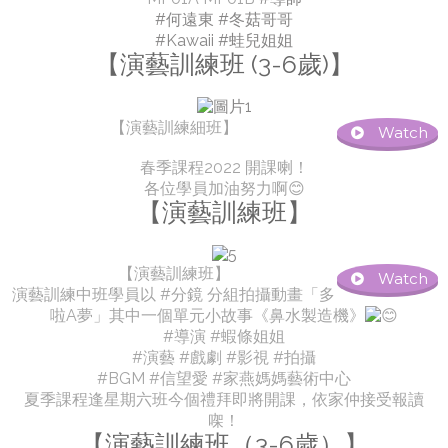
#何遠東
#冬菇哥哥
#Kawaii
#蛙兒姐姐
【演藝訓練班 (3-6歲)】
【演藝訓練細班】
Watch
春季課程2022 開課喇！
各位學員加油努力啊😊
【演藝訓練班】
【演藝訓練班】
Watch
演藝訓練中班學員以 #分鏡 分組拍攝動畫「多
啦A夢」其中一個單元小故事《鼻水製造機》
#導演 #蝦條姐姐
#演藝 #戲劇 #影視 #拍攝
#BGM #信望愛 #家燕媽媽藝術中心
夏季課程逢星期六班今個禮拜即將開課，依家仲接受報讀
㗎！
【演藝訓練班（3-6歲）】