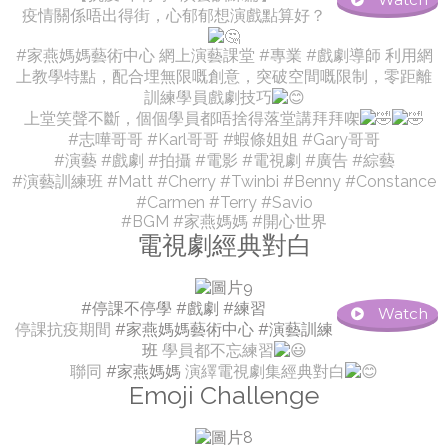
疫情關係唔出得街，心郁郁想演戲點算好？
#家燕媽媽藝術中心 網上演藝課堂 #專業 #戲劇導師 利用網
上教學特點，配合埋無限嘅創意，突破空間嘅限制，零距離
訓練學員戲劇技巧
上堂笑聲不斷，個個學員都唔捨得落堂講拜拜㗎
#志嘩哥哥 #Karl哥哥 #蝦條姐姐 #Gary哥哥
#演藝 #戲劇 #拍攝 #電影 #電視劇 #廣告 #綜藝
#演藝訓練班 #Matt #Cherry #Twinbi #Benny #Constance
#Carmen #Terry #Savio
#BGM #家燕媽媽 #開心世界
電視劇經典對白
#停課不停學
#戲劇
#練習
Watch
停課抗疫期間
#家燕媽媽藝術中心
#演藝訓練
班
學員都不忘練習
聯同
#家燕媽媽
演繹電視劇集經典對白
Emoji Challenge