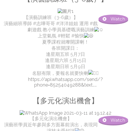
【演藝訓練班（3-6歲）】
Watch
演藝細班導師 #志嘩哥哥 #洋洋姐姐 運用 #戲
劇遊戲 教小學員基礎嘅演藝訓練
上堂氣氛 #輕鬆 #愉快
夏季課程就嚟開課喇！
各班開課日：
逢星期五班 5月7日
逢星期六班 5月15日
逢星期日班 5月9日
名額有限，要報名就要快喇
https://api.whatsapp.com/send/?
phone=85254049288&text
……
【多元化演出機會】
【多元化演出機會】
Watch
演藝班學員近年參與多方面幕前演出，表現同
演技大受好評